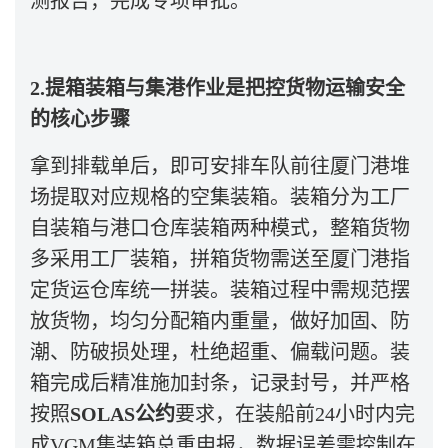
测报告，完成专项审批。
2.
提箱装箱与集港作业是把控货物运输安全
的核心步骤
拿到排载单后，即可安排车队前往厦门港堆
场提取对应规格的空集装箱。装箱分为工厂
自装箱与港口仓库装箱两种模式，整箱货物
多采用工厂装箱，拼箱货物需送至厦门港指
定货运仓库统一拼装。装箱过程中需规范摆
放货物，均匀分配箱内重量，做好加固、防
潮、防破损处理，杜绝超重、偏载问题。装
箱完成后精准施加封条，记录封号，并严格
按照
SOLAS
公约
要求，在装船前
24
小时内完
成
VGM
集装箱总重申报，数据误差需控制在