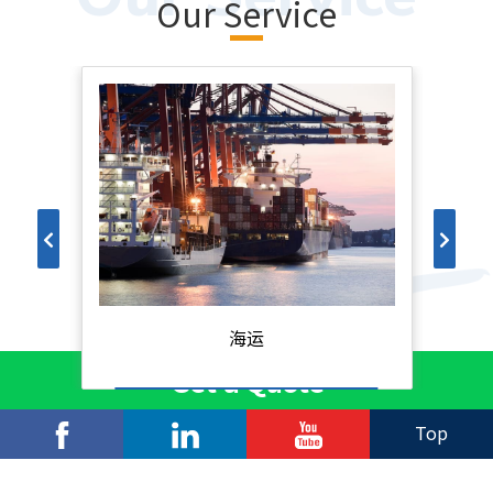
Our Service
海运
Get a Quote
Top