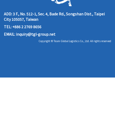
ADD:
3 F., No. 512-1, Sec. 4, Bade Rd., Songshan Dist., Taipei
City 105057, Taiwan
TEL:
+886 2 2769 8656
EMAIL:
inquiry@tgl-group.net
Copyright © Team Global Logistics Co., Ltd. All rights reserved